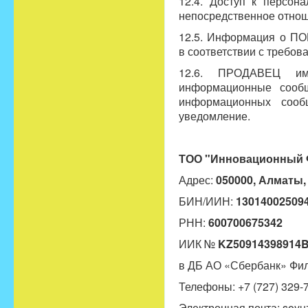
12.4. Доступ к персо
непосредственное отно
12.5. Информация о ПО
в соответствии с требов
12.6. ПРОДАВЕЦ им
информационные сооб
информационных сооб
уведомление.
ТОО "Инновационный 
Адрес:
050000, Алматы,
БИН/ИИН:
13014002509
РНН:
600700675342
ИИК №
KZ50914398914
в ДБ АО «Сбербанк» Фи
Телефоны: +7 (727) 329-7
Электронная почта:
soyu