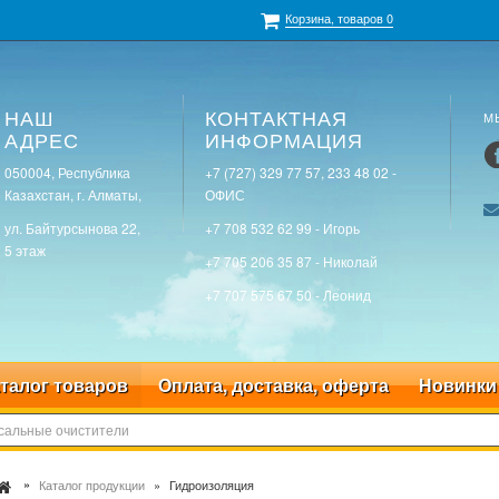
Корзина, товаров
0
НАШ
КОНТАКТНАЯ
М
АДРЕС
ИНФОРМАЦИЯ
050004, Республика
+7 (727) 329 77 57, 233 48 02 -
Казахстан, г. Алматы,
ОФИС
ул. Байтурсынова 22,
+7 708 532 62 99 - Игорь
5 этаж
+7 705 206 35 87 - Николай
+7 707 575 67 50 - Леонид
талог товаров
Оплата, доставка, оферта
Новинки
Каталог продукции
Гидроизоляция