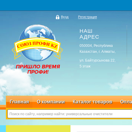
Вход
Регистрация
НАШ
АДРЕС
050004, Республика
Казахстан, г. Алматы,
ул. Байтурсынова 22,
5 этаж
Главная
О компании
Каталог товаров
Опла