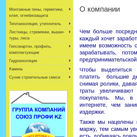
О компании
Монтажные пены, герметики,
клея, огнебиозащита
Теплоизоляция, утеплитель
Чем больше посредни
Лестницы, стремянки, вышки-
каждый хочет зарабо
туры, леса
имеем возможность с
Гипсокартон, профиль,
зарабатывать, пот
комплектующие
предпринимательской
Гидроизоляция
Чтобы выделиться 
Камень
платить большие де
Сухие строительные смеси
снимая ролики, давая
траты увеличивают
покупатель. Мы, в
интернете, чем зан
издержки.
Также мы нацелены 
маржу, тем самым уве
есть, добиваясь лоял