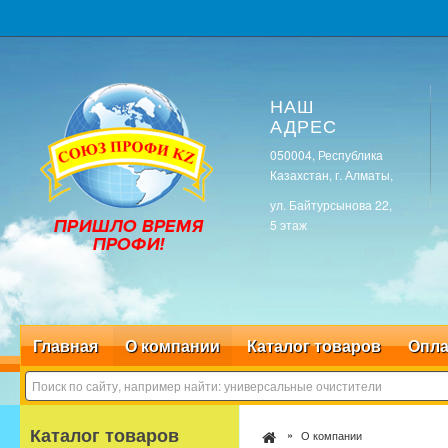
НАШ
АДРЕС
050004, Республика
Казахстан, г. Алматы,
ул. Байтурсынова 22,
5 этаж
Главная
О компании
Каталог товаров
Опла
Каталог товаров
О компании