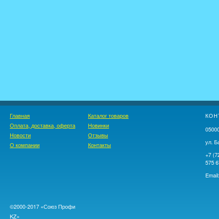
Главная
Каталог товаров
КОН
Оплата, доставка, оферта
Новинки
05000
Новости
Отзывы
ул. Б
О компании
Контакты
+7 (7
575 6
Email
©2000-2017 «Союз Профи
KZ»