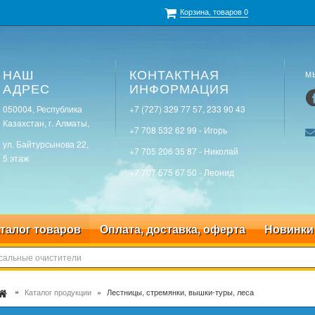
Корзина, товаров
0
НАШ
КОНТАКТНАЯ
М
АДРЕС
ИНФОРМАЦИЯ
050004, Республика
+7 (727) 329 77 57, 233 90 43
Казахстан, г. Алматы,
+7 708 532 62 99 - Игорь
ул. Байтурсынова 22,
+7 705 206 35 87 - Николай
5 этаж
+7 707 575 67 50 - Леонид
талог товаров
Оплата, доставка, оферта
Новинки
Каталог продукции
Лестницы, стремянки, вышки-туры, леса