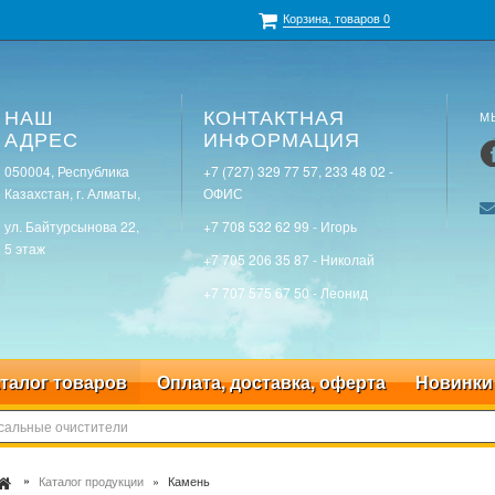
Корзина, товаров
0
НАШ
КОНТАКТНАЯ
М
АДРЕС
ИНФОРМАЦИЯ
050004, Республика
+7 (727) 329 77 57, 233 48 02 -
Казахстан, г. Алматы,
ОФИС
ул. Байтурсынова 22,
+7 708 532 62 99 - Игорь
5 этаж
+7 705 206 35 87 - Николай
+7 707 575 67 50 - Леонид
талог товаров
Оплата, доставка, оферта
Новинки
Каталог продукции
Камень