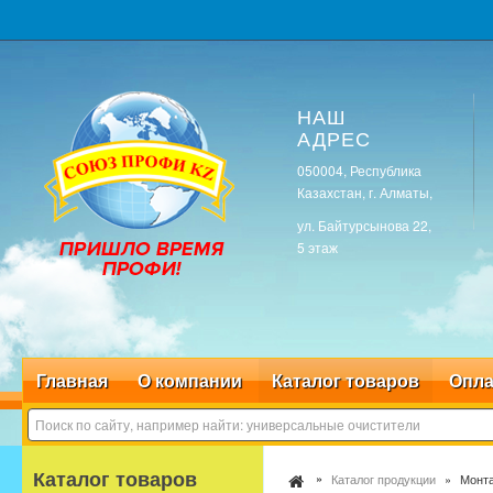
НАШ
АДРЕС
050004, Республика
Казахстан, г. Алматы,
ул. Байтурсынова 22,
5 этаж
Главная
О компании
Каталог товаров
Опла
Каталог товаров
Каталог продукции
Монта