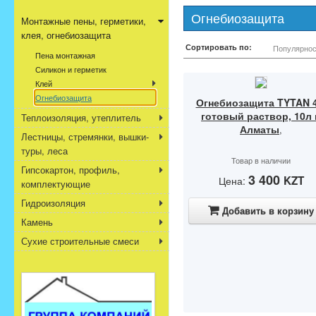
Огнебиозащита
Монтажные пены, герметики,
клея, огнебиозащита
Сортировать по:
Популярнос
Пена монтажная
Силикон и герметик
Клей
Огнебиозащита
Огнебиозащита TYTAN 4
готовый раствор, 10л 
Теплоизоляция, утеплитель
Алматы
,
Лестницы, стремянки, вышки-
туры, леса
Товар в наличии
Гипсокартон, профиль,
3 400
KZT
Цена:
комплектующие
Гидроизоляция
Добавить в корзину
Камень
Сухие строительные смеси