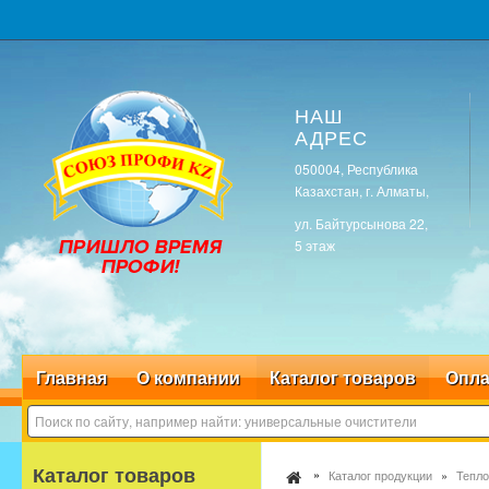
НАШ
АДРЕС
050004, Республика
Казахстан, г. Алматы,
ул. Байтурсынова 22,
5 этаж
Главная
О компании
Каталог товаров
Опла
Каталог товаров
Каталог продукции
Тепло