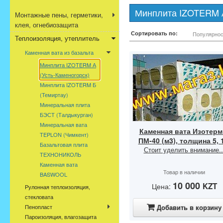
Минплита IZOTERM А
Монтажные пены, герметики,
клея, огнебиозащита
Сортировать по:
Популярнос
Теплоизоляция, утеплитель
Каменная вата из базальта
Минплита IZOTERM А
(Усть-Каменогорск)
Минплита IZOTERM Б
(Темиртау)
Минеральная плита
БЭСТ (Талдыкурган)
Минеральная вата
Каменная вата Изотерм
TEPLON (Чимкент)
ПМ-40 (м3), толщина 5, 
Базальтовая плита
Стоит уделить внимание..
ТЕХНОНИКОЛЬ
Каменная вата
Товар в наличии
BASWOOL
10 000
KZT
Цена:
Рулонная теплоизоляция,
стекловата
Пенопласт
Добавить в корзину
Пароизоляция, влагозащита