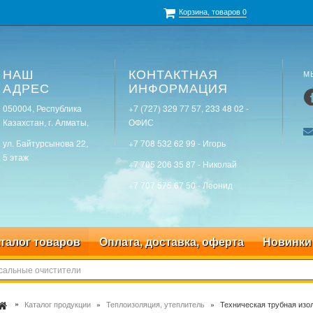
Корзина, товаров
0
НАШ
КОНТАКТНАЯ
М
АДРЕС
ИНФОРМАЦИЯ
050004, Республика
+7 (727) 329 77 57, 233 48 02 -
Казахстан, г. Алматы,
ОФИС
ул. Байтурсынова 22,
+7 708 532 62 99 - Игорь
5 этаж
+7 705 206 35 87 - Николай
+7 707 575 67 50 - Леонид
талог товаров
Оплата, доставка, оферта
Новинки
Каталог продукции
Теплоизоляция, утеплитель
Техническая трубная изо