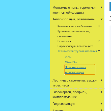
Монтажные пены, герметики,
клея, огнебиозащита
Теплоизоляция, утеплитель
Каменная вата из базальта
Рулонная теплоизоляция,
стекловата
Пенопласт
Пароизоляция, влагозащита
Техническая трубная изоляция
K-Flex
Misot-Flex
Полиэтиленовая
теплоизоляция
Лестницы, стремянки, вышки-
туры, леса
Гипсокартон, профиль,
комплектующие
Гидроизоляция
Камень