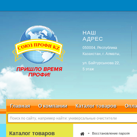
НАШ
АДРЕС
050004, Республика
Казахстан, г. Алматы,
ул. Байтурсынова 22,
5 этаж
Главная
О компании
Каталог товаров
Опла
Каталог товаров
Восстановление пароля