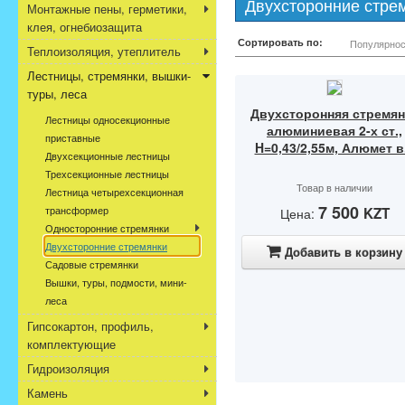
Двухсторонние стре
Монтажные пены, герметики,
клея, огнебиозащита
Сортировать по:
Популярнос
Теплоизоляция, утеплитель
Лестницы, стремянки, вышки-
туры, леса
Двухсторонняя стремян
Лестницы односекционные
алюминиевая 2-х ст.,
приставные
H=0,43/2,55м, Алюмет в.
Двухсекционные лестницы
Трехсекционные лестницы
Товар в наличии
Лестница четырехсекционная
7 500
трансформер
KZT
Цена:
Односторонние стремянки
Двухсторонние стремянки
Добавить в корзину
Садовые стремянки
Вышки, туры, подмости, мини-
леса
Гипсокартон, профиль,
комплектующие
Гидроизоляция
Камень