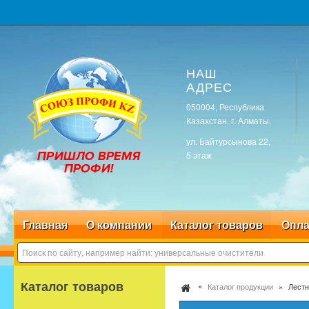
НАШ
АДРЕС
050004, Республика
Казахстан, г. Алматы,
ул. Байтурсынова 22,
5 этаж
Главная
О компании
Каталог товаров
Опла
Каталог товаров
Каталог продукции
Лестн