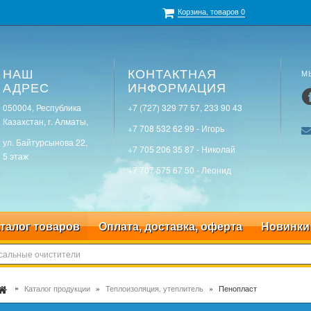
Корзина, товаров
0
НАШ
КОНТАКТНАЯ
М
АДРЕС
ИНФОРМАЦИЯ
050004, Республика
+7 (727) 329 77 57, 233 90 43
Казахстан, г. Алматы,
+7 708 532 62 99 - Игорь
ул. Байтурсынова 22,
+7 705 206 35 87 - Николай
5 этаж
+7 707 575 67 50 - Леонид
талог товаров
Оплата, доставка, оферта
Новинки
Каталог продукции
Теплоизоляция, утеплитель
Пенопласт