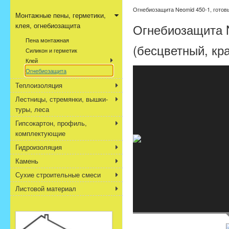
Огнебиозащита Neomid 450-1, готовы
Монтажные пены, герметики,
клея, огнебиозащита
Огнебиозащита N
Пена монтажная
(бесцветный, кр
Силикон и герметик
Клей
Огнебиозащита
Теплоизоляция
Лестницы, стремянки, вышки-
туры, леса
Гипсокартон, профиль,
комплектующие
Гидроизоляция
Камень
Сухие строительные смеси
Листовой материал