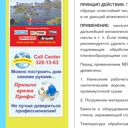
ПРИНЦИП ДЕЙСТВИЯ:
П
образуя огнестойкий те
и не дающий возможност
ПРИМЕНЕНИЕ:
наносит
дальнейшей механическо
смолы и т. п. Если пов
рекомендуется удалить 
подлежащие обработ
пленкообразующими сос
Перед применением NEO
древесины:
1. Нанесение рабочег
синтетическим ворсом,
промежуточной сушки.
2. Погружение материала
Емкости и оборудовани
стекла, нержавеющей ст
Температура обрабатыв