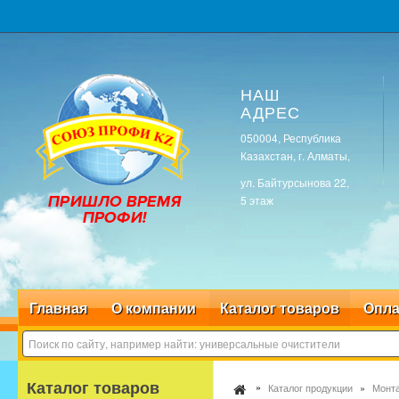
НАШ
АДРЕС
050004, Республика
Казахстан, г. Алматы,
ул. Байтурсынова 22,
5 этаж
Главная
О компании
Каталог товаров
Опла
Каталог товаров
Каталог продукции
Монта