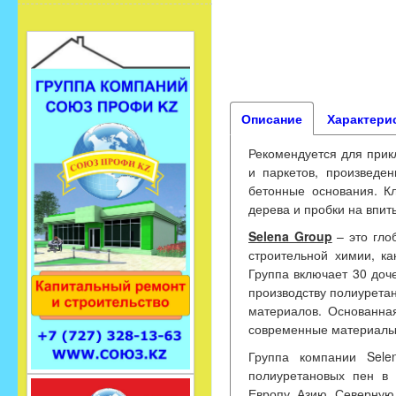
Описание
Характери
Рекомендуется для прик
и паркетов, произведен
бетонные основания. Кл
дерева и пробки на впи
Selena Group
– это гло
строительной химии, к
Группа включает 30 доч
производству полиуретан
материалов. Основанна
современные материалы,
Группа компании Sele
полиуретановых пен в
Европу, Азию, Северную