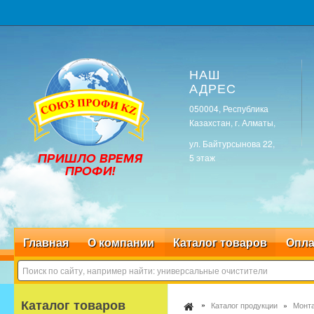
НАШ
АДРЕС
050004, Республика
Казахстан, г. Алматы,
ул. Байтурсынова 22,
5 этаж
Главная
О компании
Каталог товаров
Опла
Каталог товаров
Каталог продукции
Монта