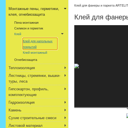
Клей для фанеры и паркета ARTELIT 
Монтажные пены, герметики,
клея, огнебиозащита
Клей для фанеры
Пена монтажная
Силикон и герметик
Клей
Клей для напольных
покрытий
Клей монтажный
Огнебиозащита
Теплоизоляция
Лестницы, стремянки, вышки-
туры, леса
Гипсокартон, профиль,
комплектующие
Гидроизоляция
Камень
Сухие строительные смеси
Листовой материал