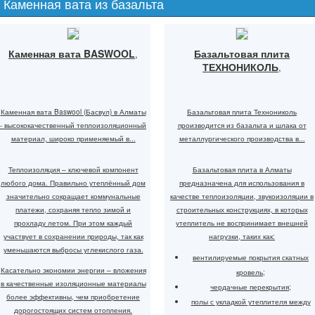
Каменная вата из базальта
Каменная вата BASWOOL
Базальтовая плита
,
ТЕХНОНИКОЛЬ
,
Каменная вата Baswool (Басвул) в Алматы
Базальтовая плита Технониколь
- высококачественный теплоизоляционный
производится из базальта и шлака от
материал, широко применяемый в...
металлургического производства в...
Теплоизоляция
– ключевой компонент
Базальтовая плита в Алматы
любого дома. Правильно утеплённый дом
предназначена для использования в
значительно сокращает коммунальные
качестве теплоизоляции, звукоизоляции в
платежи, сохраняя тепло зимой и
строительных конструкциях, в которых
прохладу летом. При этом каждый
утеплитель не воспринимает внешней
участвует в сохранении природы, так как
нагрузки, таких как:
уменьшаются выбросы углекислого газа.
вентилируемые покрытия скатных
Касательно экономии энергии – вложения
кровель;
в качественные изоляционные материалы
чердачные перекрытия;
более эффективны, чем приобретение
полы с укладкой утеплителя между
дорогостоящих систем отопления.