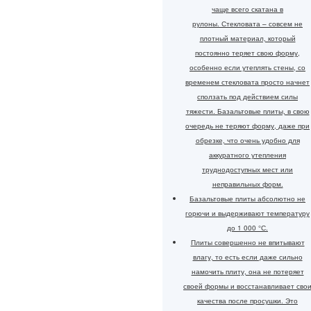
чаще всего скатана в
рулоны. Стекловата – совсем не
плотный материал, который
постоянно теряет свою форму,
особенно если утеплять стены, со
временем стекловата просто начнет
сползать под действием силы
тяжести. Базальтовые плиты, в свою
очередь не теряют форму, даже при
обрезке, что очень удобно для
аккуратного утепления
труднодоступных мест или
неправильных форм.
Базальтовые плиты абсолютно не
горючи и выдерживают температуру
до 1 000 °С.
Плиты совершенно не впитывают
влагу, то есть если даже сильно
намочить плиту, она не потеряет
своей формы и восстанавливает сво
качества после просушки. Это