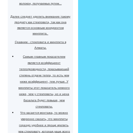
волокон, получаемых путем...
Далее следует уделить внимание такому
продукту как стекловата, так как она
является основным конкурентом
минплита.
Сравним - стекловата и минплита в
Алматы.
Самым главным показателем
является коэффициент
теплопроводности, показывающий
степень отдачи тепла, то есть чем
ниже коэффициент, тем лучше. У
минплиты этот показатель немного
ниже, чем у стекловаты, но и цена
базальта будет повыше, чем
стекловаты.
Что касается монтажа, то можно
уверенно сказать, что минплиты
гораздо удобнее и проще крепить,
чем стекловату, которая чаще всего