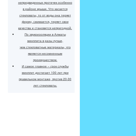
непредвиденных протечек особенно
в районе крыши. Что касается
стекловаты, то от воды она теряет
форму, сжимается, теряет свои
качества и становится непригодной.
По звукоизоляции в Алматы
минплита в разы лучше,
чем стекловатные материалы, что
является несомненным
преимуществом.
И самое главное – срок службы
минплит достигает 100 лет при
правильном монтаже, против 20-30
лет стекловаты.