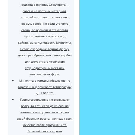
скатана в рулоны. Стекловата –
совсем не плотный материал,
который постоянно теряет свою
форму, особенно если утеплять
стены, со временем стекловата
просто начнет сползать под
действием силы тяжести. Минплиты,
в свою очередь не теряют форму,
даже при обрезке, что очень удобно
для аккуратного утепления
труднодоступных мест или
неправильных форм.
Минплита в Алматы абсолютно не
горюча и выдерживает температуру
до 1 000 °С.
Плиты совершенно не впитывают
влагу, то есть если даже сильно
намочить плиту, она не потеряет
своей формы и восстанавливает свои
качества после просушки. Это
большой плюс в случае