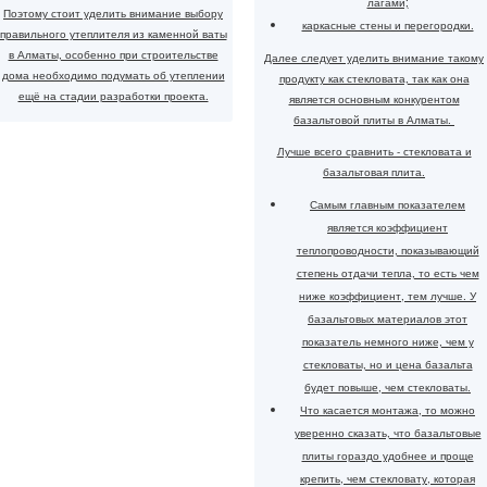
лагами;
Поэтому стоит уделить внимание выбору
каркасные стены и перегородки.
правильного утеплителя из каменной ваты
в Алматы, особенно при строительстве
​Далее следует уделить внимание такому
дома необходимо подумать об утеплении
продукту как стекловата, так как она
ещё на стадии разработки проекта.
является основным конкурентом
базальтовой плиты в Алматы.
Лучше всего сравнить - стекловата и
базальтовая плита.
Самым главным показателем
является коэффициент
теплопроводности, показывающий
степень отдачи тепла, то есть чем
ниже коэффициент, тем лучше. У
базальтовых материалов этот
показатель немного ниже, чем у
стекловаты, но и цена базальта
будет повыше, чем стекловаты.
Что касается монтажа, то можно
уверенно сказать, что базальтовые
плиты гораздо удобнее и проще
крепить, чем стекловату, которая