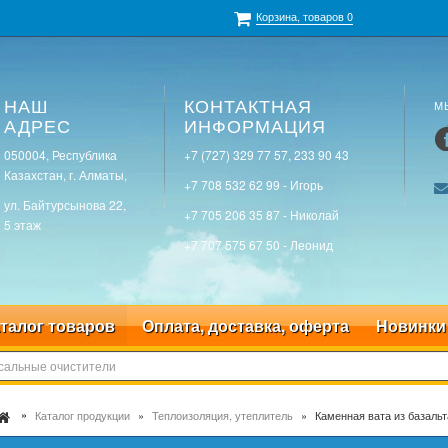
Корзина, товаров
0
НАШ
КОНТАКТНАЯ
М
АДРЕС
ИНФОРМАЦИЯ
050004, Республика
+7 (727) 329 77 57, 233 90 43
Казахстан, г. Алматы,
+7 708 532 62 99 - Игорь
ул. Байтурсынова 22,
+7 705 206 35 87 - Николай
5 этаж
+7 707 575 67 50 - Леонид
талог товаров
Оплата, доставка, оферта
Новинки
Каталог продукции
Теплоизоляция, утеплитель
Каменная вата из базальт