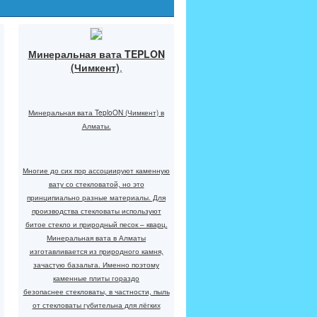
Минеральная вата TEPLON
(Чимкент)
,
Минеральная вата TeploON (Чимкент) в
Алматы.
Многие до сих пор ассоциируют каменную
вату со стекловатой, но это
принципиально разные материалы. Для
производства стекловаты используют
битое стекло и природный песок – кварц.
Минеральная вата в Алматы
изготавливается из природного камня,
зачастую базальта. Именно поэтому
каменные плиты гораздо
безопаснее стекловаты, в частности, пыль
от стекловаты губительна для лёгких