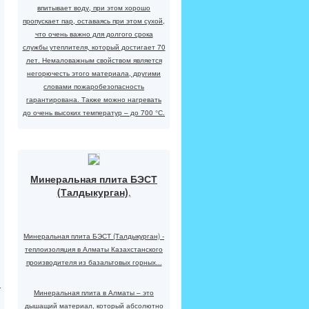
впитывает воду, при этом хорошо
пропускает пар, оставаясь при этом сухой,
что очень важно для долгого срока
службы утеплителя, который достигает 70
лет. Немаловажным свойством является
негорючесть этого материала, другими
словами пожаробезопасность
гарантирована. Также можно нагревать
до очень высоких температур – до 700 °С.
Минеральная плита БЭСТ
(Талдыкурган)
,
Минеральная плита БЭСТ (Талдыкурган) -
теплоизоляция в Алматы Казахстанского
производителя из базальтовых горных...
и
Минеральная плита в Алматы – это
дышащий материал, который абсолютно