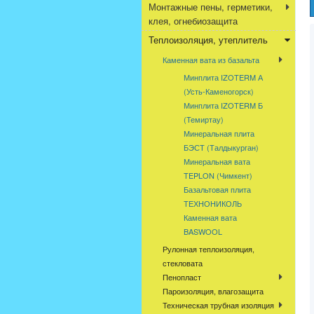
Монтажные пены, герметики,
клея, огнебиозащита
Теплоизоляция, утеплитель
Каменная вата из базальта
Минплита IZOTERM А
(Усть-Каменогорск)
Минплита IZOTERM Б
(Темиртау)
Минеральная плита
БЭСТ (Талдыкурган)
Минеральная вата
TEPLON (Чимкент)
Базальтовая плита
ТЕХНОНИКОЛЬ
Каменная вата
BASWOOL
Рулонная теплоизоляция,
стекловата
Пенопласт
Пароизоляция, влагозащита
Техническая трубная изоляция