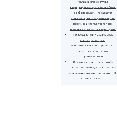
большой плюс в случае
непредвиденных протечек особенно
в районе крыши. Что касается
стекловаты, то от воды она теряет
форму, сжимается, теряет свои
качества и становится непригодной.
По звукоизоляции базальтовые
плиты в разы лучше,
чем стекловатные материалы, что
является несомненным
преимуществом.
И самое главное – срок службы
базальтовых плит достигает 100 лет
при правильном монтаже, против 20-
30 лет стекловаты.