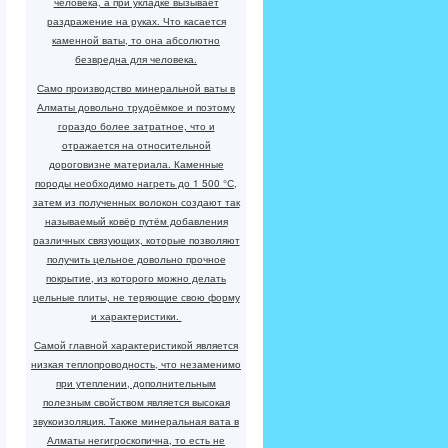
человека, а при укладке вызывает
раздражение на руках. Что касается
каменной ваты, то она абсолютно
безвредна для человека.
Само производство минеральной ваты в
Алматы довольно трудоёмкое и поэтому
гораздо более затратное, что и
отражается на относительной
дороговизне материала. Каменные
породы необходимо нагреть до 1 500 °С,
затем из полученных волокон создают так
называемый ковёр путём добавления
различных связующих, которые позволяют
получить цельное довольно прочное
покрытие, из которого можно делать
цельные плиты, не теряющие свою форму
и характеристики.
Самой главной характеристикой является
низкая теплопроводность, что незаменимо
при утеплении, дополнительным
полезным свойством является высокая
звукоизоляция. Также минеральная вата в
Алматы негигроскопична, то есть не