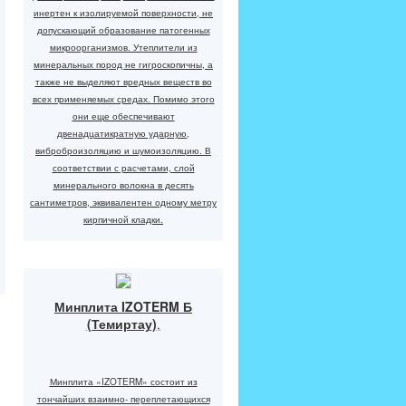
инертен к изолируемой поверхности, не
допускающий образование патогенных
микроорганизмов. Утеплители из
минеральных пород не гигроскопичны, а
также не выделяют вредных веществ во
всех применяемых средах. Помимо этого
они еще обеспечивают
двенадцатикратную ударную,
виброброизоляцию и шумоизоляцию. В
соответствии с расчетами, слой
минерального волокна в десять
сантиметров, эквивалентен одному метру
кирпичной кладки.
Минплита IZOTERM Б
(Темиртау)
,
Минплита «IZOTERM» состоит из
тончайших взаимно- переплетающихся