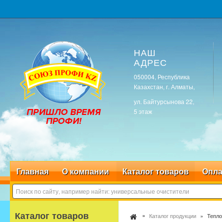
НАШ
АДРЕС
050004, Республика
Казахстан, г. Алматы,
ул. Байтурсынова 22,
5 этаж
Главная
О компании
Каталог товаров
Опла
Каталог товаров
Каталог продукции
Тепло