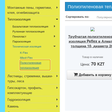
Полиэтиленовая теп
Монтажные пены, герметики,
клея, огнебиозащита
Сортировать по:
Популярнос
Теплоизоляция
Базальтовая теплоизоляция
Рулонная теплоизоляция
Трубчатая полиэтилено
Пенопласт
изоляция Peflex в Алма
Пароизоляция
толщина 10, диаметр 2
Техническая изоляция
K-Flex
Товар в наличии
Misot-Flex
Полиэтиленовая
70
KZT
Цена:
теплоизоляция
Добавить в корзину
Лестницы, стремянки, вышки-
туры, леса
Гипсокартон, профиль,
комплектующие
Гидроизоляция
Камень