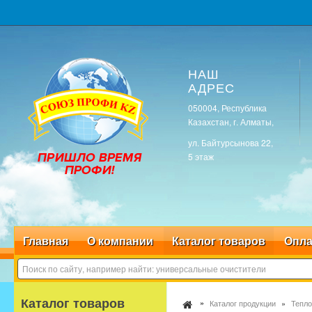
НАШ
АДРЕС
050004, Республика
Казахстан, г. Алматы,
ул. Байтурсынова 22,
5 этаж
Главная
О компании
Каталог товаров
Опла
Каталог товаров
Каталог продукции
Тепло