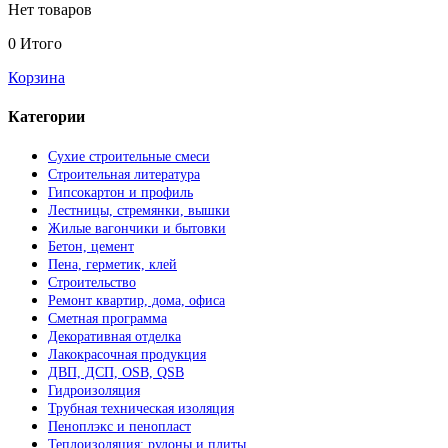
Нет товаров
0
Итого
Корзина
Категории
Сухие строительные смеси
Строительная литература
Гипсокартон и профиль
Лестницы, стремянки, вышки
Жилые вагончики и бытовки
Бетон, цемент
Пена, герметик, клей
Строительство
Ремонт квартир, дома, офиса
Сметная программа
Декоративная отделка
Лакокрасочная продукция
ДВП, ДСП, OSB, QSB
Гидроизоляция
Трубная техническая изоляция
Пеноплэкс и пенопласт
Теплоизоляция: рулоны и плиты