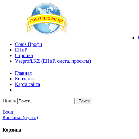
Союз Профи
ЕНиР
Стройка
Vseprofi.KZ (ЕНиР, смета, проекты)
Главная
Контакты
Карта сайта
Поиск
Вход
Корзина:
(пусто)
Корзина