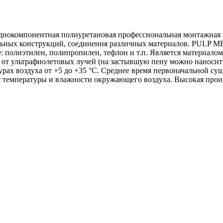
компонентная полиуретановая профессиональная монтажная пен
ельных конструкций, соединения различных материалов. PULP 
е: полиэтилен, полипропилен, тефлон и т.п. Является материал
 от ультрафиолетовых лучей (на застывшую пену можно наносить 
 воздуха от +5 до +35 °C. Среднее время первоначальной сушк
от температуры и влажности окружающего воздуха. Высокая произ