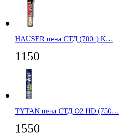
НАUSER пена СТД (700г) К…
1150
TYTAN пена СТД О2 HD (750…
1550