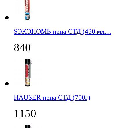
SЭКОНОМЬ пена СТД (430 мл…
840
НАUSER пена СТД (700г)
1150