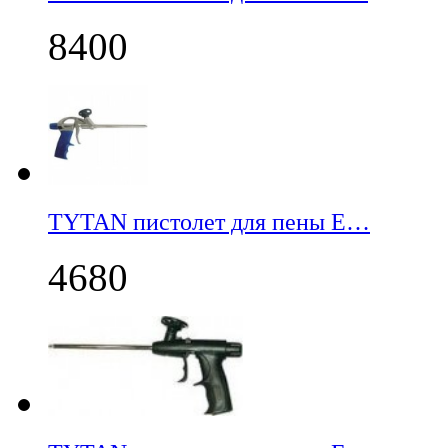
8400
TYTAN пистолет для пены E…
4680