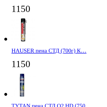
1150
НАUSER пена СТД (700г) К…
1150
TYTAN пена СТД О2 HD (750…