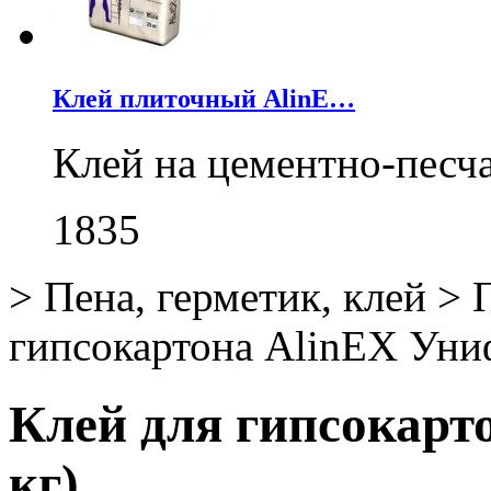
Клей плиточный AlinE…
Клей на цементно-песч
1835
>
Пена, герметик, клей
>
гипсокартона AlinEX Униф
Клей для гипсокарт
кг)