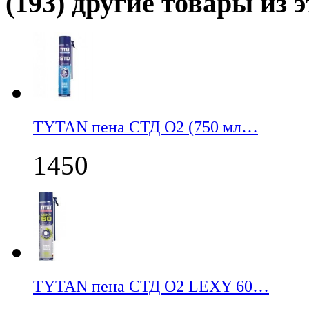
(193) другие товары из э
TYTAN пена СТД О2 (750 мл…
1450
TYTAN пена СТД О2 LEXY 60…