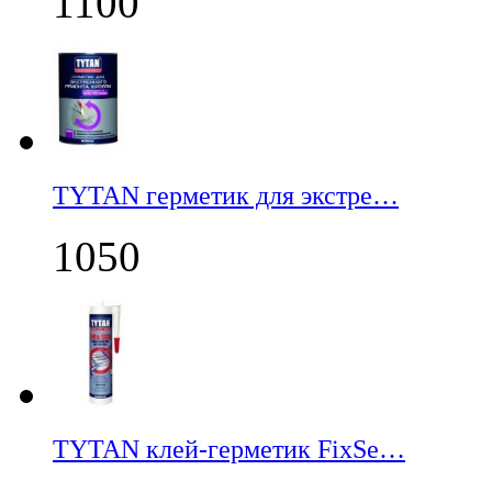
1100
TYTAN герметик для экстре…
1050
TYTAN клей-герметик FixSe…