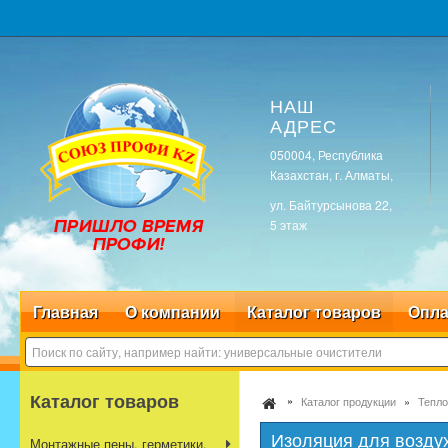
НАШ
АДРЕС
050004, Республика
Казахстан, г. Алматы,
ул. Байтурсынова 22,
5 этаж
Главная
О компании
Каталог товаров
Опла
Каталог товаров
Каталог продукции
Тепло
Изоляция для воздух
Монтажные пены, герметики,