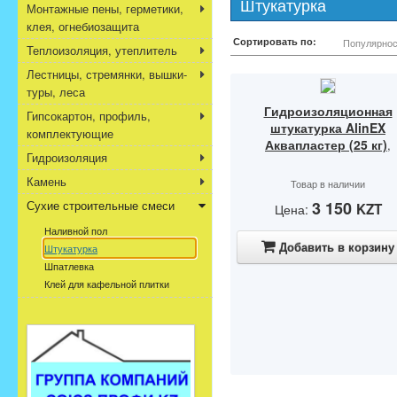
Штукатурка
Монтажные пены, герметики,
клея, огнебиозащита
Сортировать по:
Популярнос
Теплоизоляция, утеплитель
Лестницы, стремянки, вышки-
туры, леса
Гидроизоляционная
Гипсокартон, профиль,
штукатурка AlinEX
комплектующие
Аквапластер (25 кг)
,
Гидроизоляция
Камень
Товар в наличии
Сухие строительные смеси
3 150
KZT
Цена:
Наливной пол
Добавить в корзину
Штукатурка
Шпатлевка
Клей для кафельной плитки