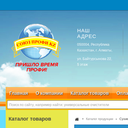
НАШ
АДРЕС
050004, Республика
Казахстан, г. Алматы,
ул. Байтурсынова 22,
5 этаж
Главная
О компании
Каталог товаров
Опла
Каталог товаров
Каталог продукции
Сухие