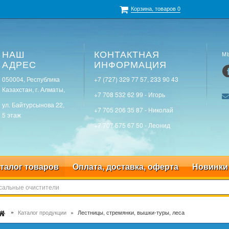
Корзина, товаров
0
НАШ
КОНТАКТНАЯ
М
АДРЕС
ИНФОРМАЦИЯ
050004, Республика
+7 (727) 329 77 57, 233 90 43
Казахстан, г. Алматы,
+7 708 532 62 99 - Игорь
ул. Байтурсынова 22,
+7 705 206 35 87 - Николай
5 этаж
+7 707 575 67 50 - Леонид
талог товаров
Оплата, доставка, оферта
Новинки
Каталог продукции
Лестницы, стремянки, вышки-туры, леса