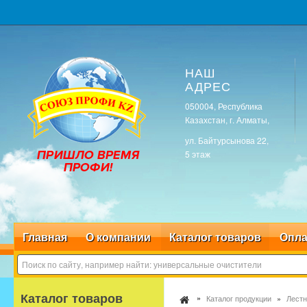
НАШ
АДРЕС
050004, Республика
Казахстан, г. Алматы,
ул. Байтурсынова 22,
5 этаж
Главная
О компании
Каталог товаров
Опла
Каталог товаров
Каталог продукции
Лестн