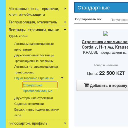
Стандартные
Монтажные пены, герметики,
клея, огнебиозащита
Сортировать по:
Популярнос
Теплоизоляция, утеплитель
Лестницы, стремянки, вышки-
туры, леса
Стремянка алюминева
Лестницы односекционные
Corda 7, H=1,4м, Kraus
приставные
KRAUSE представлен в..
Двухсекционные лестницы
Трехсекционные лестницы
Товар в наличии
Лестница четырехсекционная
22 500
трансформер
KZT
Цена:
Односторонние стремянки
Стандартные
Добавить в корзину
Профессиональные
Двухсторонние стремянки
Садовые стремянки
Вышки, туры, подмости, мини-
леса
Гипсокартон, профиль,