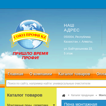
НАШ
АДРЕС
050004, Республика
Казахстан, г. Алматы,
ул. Байтурсынова 22,
5 этаж
Главная
О компании
Каталог товаров
Опла
Каталог товаров
Каталог продукции
Монта
Пена монтажная
Монтажные пены, герметики,