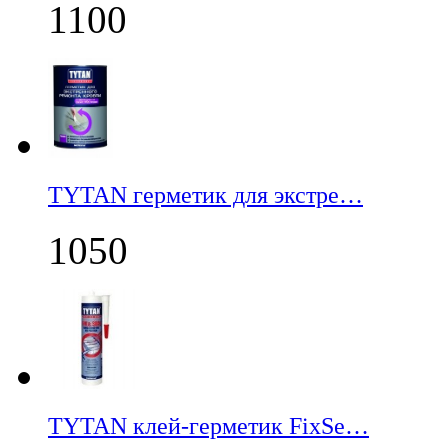
1100
TYTAN герметик для экстре…
1050
TYTAN клей-герметик FixSe…