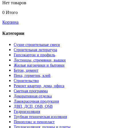
Нет товаров
0
Итого
Корзина
Категории
Сухие строительные смеси
Строительная литература
Гипсокартон и профиль
Лестницы, стремянки, вышки
Жилые вагончики и бытовки
Бетон, цемент
Пена, герметик, клей
Строительство
Ремонт квартир, дома, офиса
Сметная программа
Декоративная отделка
Лакокрасочная продукция
ДВП, ДСП, OSB, QSB
Гидроизоляция
Трубная техническая изоляция
Пеноплэкс и пенопласт
Теплоизоляция: рулоны и плиты