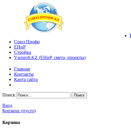
Союз Профи
ЕНиР
Стройка
Vseprofi.KZ (ЕНиР, смета, проекты)
Главная
Контакты
Карта сайта
Поиск
Вход
Корзина:
(пусто)
Корзина