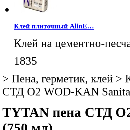
Клей плиточный AlinE…
Клей на цементно-песч
1835
>
Пена, герметик, клей
>
СТД О2 WOD-KAN Sanitar
TYTAN пена СТД О
(750 мл)