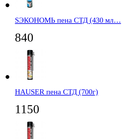
SЭКОНОМЬ пена СТД (430 мл…
840
НАUSER пена СТД (700г)
1150