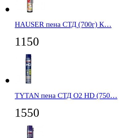
НАUSER пена СТД (700г) К…
1150
TYTAN пена СТД О2 HD (750…
1550