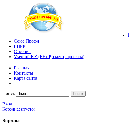
Союз Профи
ЕНиР
Стройка
Vseprofi.KZ (ЕНиР, смета, проекты)
Главная
Контакты
Карта сайта
Поиск
Вход
Корзина:
(пусто)
Корзина