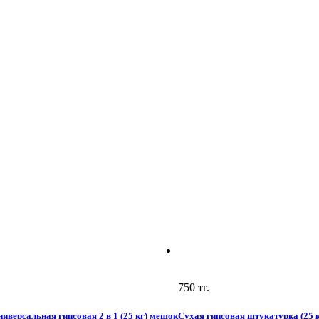
750
тг.
иверсальная гипсовая 2 в 1 (25 кг) мешок
Сухая гипсовая штукатурка (25 