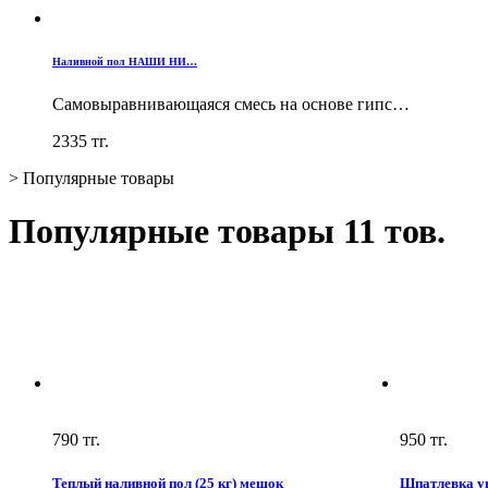
Наливной пол НАШИ НИ…
Самовыравнивающаяся смесь на основе гипс…
2335
тг.
>
Популярные товары
Популярные товары
11 тов.
790
тг.
950
тг.
Теплый наливной пол (25 кг) мешок
Шпатлевка ун