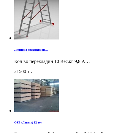
Лестница двухсекцион…
Кол-во перекладин 10 Вес,кг 9,8 А…
21500
тг.
OSB (Латвия) 12 тол…