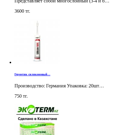
Представляет собой многослойный (3-4 и б…
3600
тг.
Герметик силиконовый…
Производство: Германия Упаковка: 20шт…
750
тг.