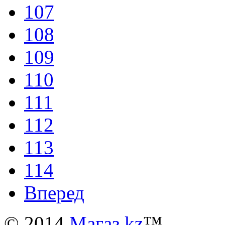
107
108
109
110
111
112
113
114
Вперед
© 2014
Магаз.kz
™