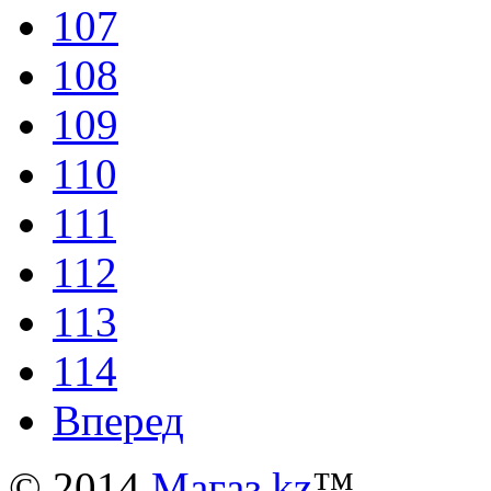
107
108
109
110
111
112
113
114
Вперед
© 2014
Магаз.kz
™