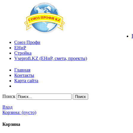
Союз Профи
ЕНиР
Стройка
Vseprofi.KZ (ЕНиР, смета, проекты)
Главная
Контакты
Карта сайта
Поиск
Вход
Корзина:
(пусто)
Корзина