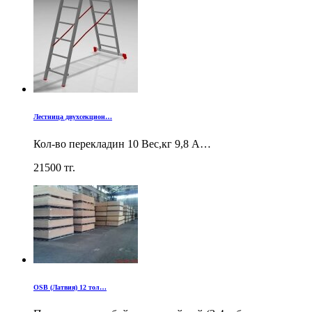
Лестница двухсекцион…
Кол-во перекладин 10 Вес,кг 9,8 А…
21500
тг.
OSB (Латвия) 12 тол…