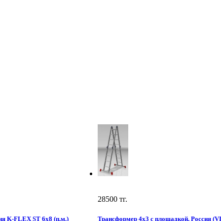
28500
тг.
я K-FLEX ST 6х8 (п.м.)
Трансформер 4х3 с площадкой, Россия (V