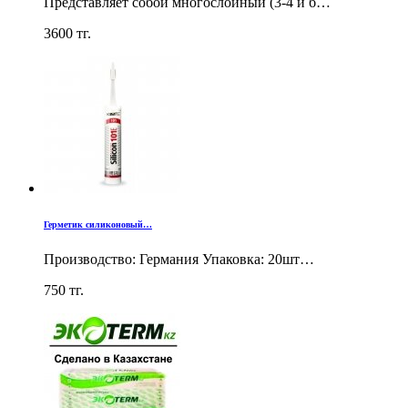
Представляет собой многослойный (3-4 и б…
3600
тг.
Герметик силиконовый…
Производство: Германия Упаковка: 20шт…
750
тг.