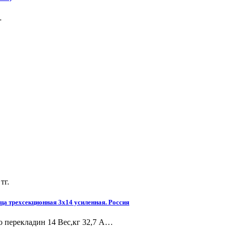
…
тг.
ца трехсекционная 3х14 усиленная. Россия
о перекладин 14 Вес,кг 32,7 А…