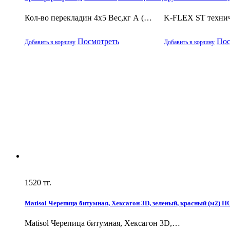
Кол-во перекладин 4х5 Вес,кг А (…
K-FLEX ST технич
Посмотреть
Пос
Добавить в корзину
Добавить в корзину
1520
тг.
Matisol Черепица битумная, Хексагон 3D, зеленый, красный (м2)
Matisol Черепица битумная, Хексагон 3D,…