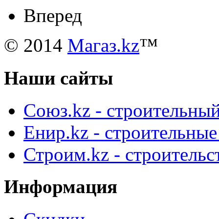
Вперед
© 2014
Магаз.kz
™
Наши сайты
Союз.kz - строительный
Енир.kz - строительны
Строим.kz - строительс
Информация