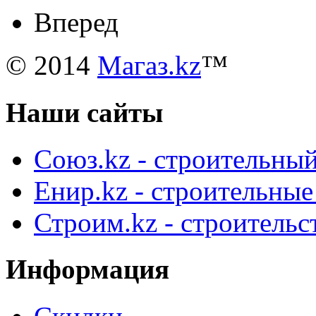
Вперед
© 2014
Магаз.kz
™
Наши сайты
Союз.kz - строительный
Енир.kz - строительны
Строим.kz - строительс
Информация