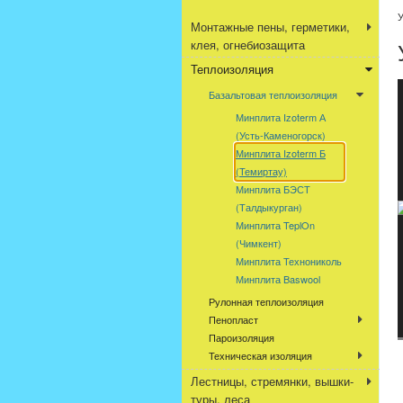
У
Монтажные пены, герметики,
клея, огнебиозащита
Теплоизоляция
Базальтовая теплоизоляция
Минплита Izoterm А
(Усть-Каменогорск)
Минплита Izoterm Б
(Темиртау)
Минплита БЭСТ
(Талдыкурган)
Минплита TeplOn
(Чимкент)
Минплита Технониколь
Минплита Baswool
Рулонная теплоизоляция
Пенопласт
Пароизоляция
Техническая изоляция
Лестницы, стремянки, вышки-
туры, леса