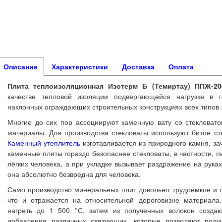
Описание
Характеристики
Доставка
Оплата
Плита теплоизоляционная Изотерм Б (Темиртау) ППЖ-200 
качестве тепловой изоляции подвергающейся нагрузке в г
наклонных ограждающих строительных конструкциях всех типов 
Многие до сих пор ассоциируют каменную вату со стекловато
материалы. Для производства стекловаты используют битое ст
Каменный утеплитель
изготавливается из природного камня, за
каменные плиты гораздо безопаснее стекловаты, в частности, 
лёгких человека, а при укладке вызывает раздражение на руках
она абсолютно безвредна для человека.
Само производство минеральных плит довольно трудоёмкое и п
что и отражается на относительной дороговизне материал
нагреть до 1 500 °С, затем из полученных волокон созда
добавления различных связующих, которые позволяют полу