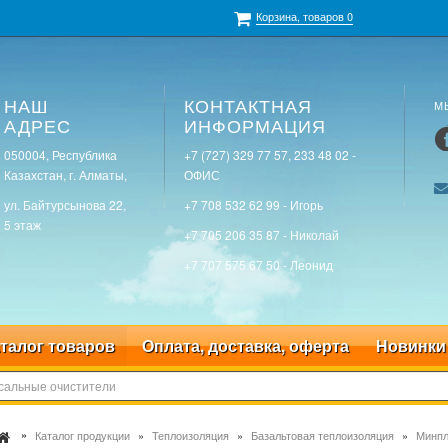
Корзина, товаров
0
НАШ
КОНТАКТНАЯ
М
АДРЕС
ИНФОРМАЦИЯ
050004, Республика
+7 (727) 329 77 57, 233 48 02 -
Казахстан, г. Алматы,
ОФИС
ул. Байтурсынова 22,
+7 708 532 62 99 - Игорь
5 этаж
+7 705 206 35 87 - Николай
+7 707 575 67 50 - Леонид
талог товаров
Оплата, доставка, оферта
Новинки
Каталог продукции
Теплоизоляция
Базальтовая теплоизоляция
Минпл