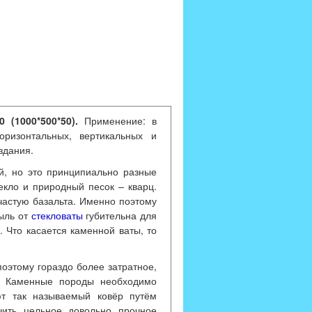
(1000*500*50).
Применение: в
оризонтальных, вертикальных и
здания.
й, но это принципиально разные
екло и природный песок – кварц.
частую базальта. Именно поэтому
пыль от
стекловаты
губительна для
. Что касается каменной ваты, то
оэтому гораздо более затратное,
а. Каменные породы необходимо
ют так называемый ковёр путём
чить цельное довольно прочное