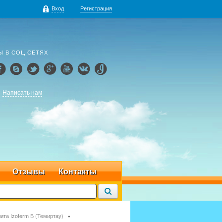
Вход
Регистрация
Ы В СОЦ СЕТЯХ
Написать нам
Отзывы
Контакты
ита Izoterm Б (Темиртау)