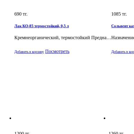
690
тг.
1085
тг.
Лак КО-85 термостойкий, 0,5 л
Сольвент ка
Кремнеорганический, термостойкий Предна…
Назначени
Посмотреть
Добавить в корзину
Добавить в ко
1200
тг.
1260
тг.