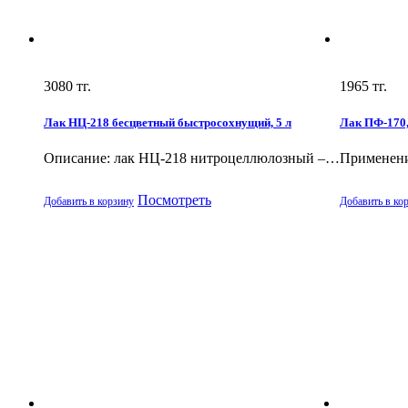
3080
тг.
1965
тг.
Лак НЦ-218 бесцветный быстросохнущий, 5 л
Лак ПФ-170,
Описание: лак НЦ-218 нитроцеллюлозный –…
Применени
Посмотреть
Добавить в корзину
Добавить в ко