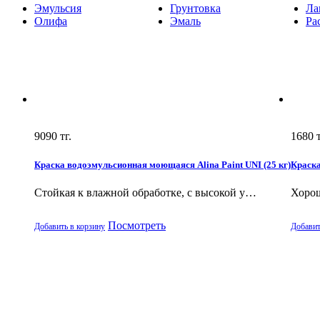
Эмульсия
Грунтовка
Ла
Олифа
Эмаль
Ра
9090
тг.
1680
т
Краска водоэмульсионная моющаяся Alina Paint UNI (25 кг)
Краска
Стойкая к влажной обработке, с высокой у…
Хорош
Посмотреть
Добавить в корзину
Добавит