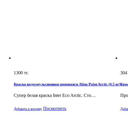
1300
тг.
304
Краска водоэмульсионная моющаяся Alina Paint Arctic (4.5 кг)
Кра
Супер белая краска Inter Eco Arctic. Cто…
Про
Посмотреть
Добавить в корзину
Доба