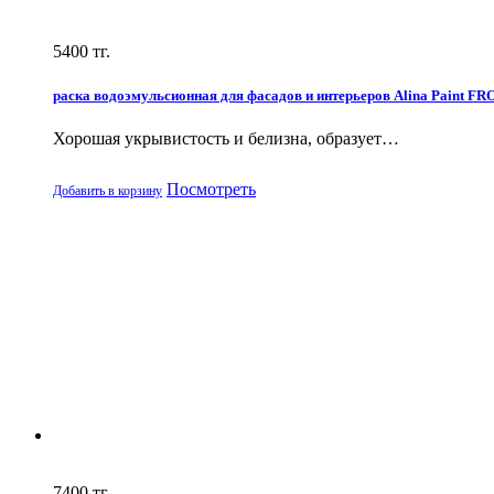
5400
тг.
раска водоэмульсионная для фасадов и интерьеров Alina Paint FR
Хорошая укрывистость и белизна, образует…
Посмотреть
Добавить в корзину
7400
тг.