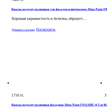
Краска водоэмульсионная для фасадов и интерьеров Alina Paint F
Хорошая укрывистость и белизна, образует…
Посмотреть
Добавить в корзину
1710
тг.
3
Краска водоэмульсионная фасадная Alina Paint FASSADE (4,5 кг)
К