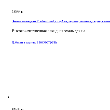
1899
тг.
Эмаль алкидная Professional, голубая, черная, зеленая, серая, клеме
Высококачественная алкидная эмаль для на…
Посмотреть
Добавить в корзину
8548
тг.