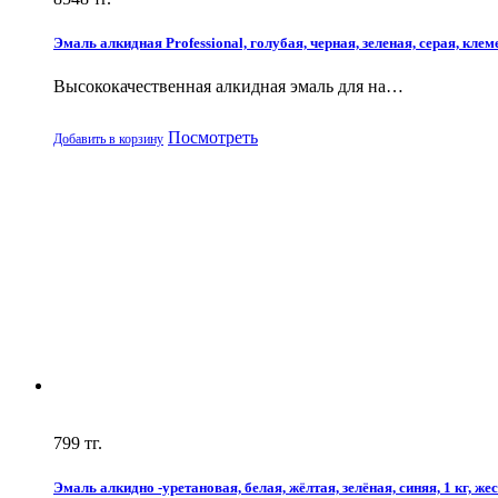
Эмаль алкидная Professional, голубая, черная, зеленая, серая, клеме
Высококачественная алкидная эмаль для на…
Посмотреть
Добавить в корзину
799
тг.
Эмаль алкидно -уретановая, белая, жёлтая, зелёная, синяя, 1 кг, жес