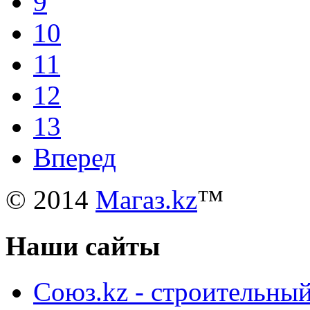
9
10
11
12
13
Вперед
© 2014
Магаз.kz
™
Наши сайты
Союз.kz - строительный