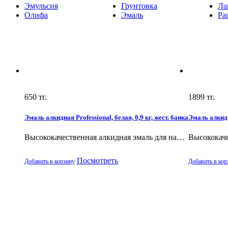
Эмульсия
Грунтовка
Ла
Олифа
Эмаль
Ра
650
тг.
1899
тг.
Эмаль алкидная Professional, белая, 0,9 кг, жест. банка
Эмаль алкидна
Высококачественная алкидная эмаль для на…
Высококаче
Посмотреть
Добавить в корзину
Добавить в кор