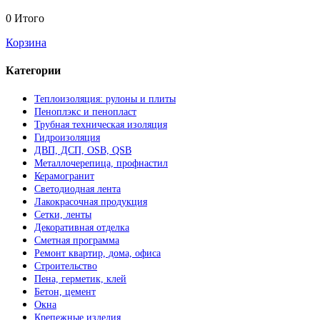
0
Итого
Корзина
Категории
Теплоизоляция: рулоны и плиты
Пеноплэкс и пенопласт
Трубная техническая изоляция
Гидроизоляция
ДВП, ДСП, OSB, QSB
Металлочерепица, профнастил
Керамогранит
Светодиодная лента
Лакокрасочная продукция
Сетки, ленты
Декоративная отделка
Сметная программа
Ремонт квартир, дома, офиса
Строительство
Пена, герметик, клей
Бетон, цемент
Окна
Крепежные изделия