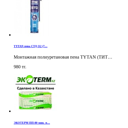
TYTAN пена СТД О2 (7…
Монтажная полиуретановая пена TYTAN (ТИТ…
980
тг.
ЭКОТЕРМ ПП-80 мин. п…