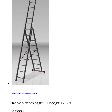
Лестница трехсекцион…
Кол-во перекладин 9 Вес,кг 12,8 А…
32500
тг.