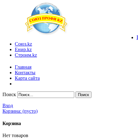
Союз.kz
Енир.kz
Строим.kz
Главная
Контакты
Карта сайта
Поиск
Вход
Корзина:
(пусто)
Корзина
Нет товаров