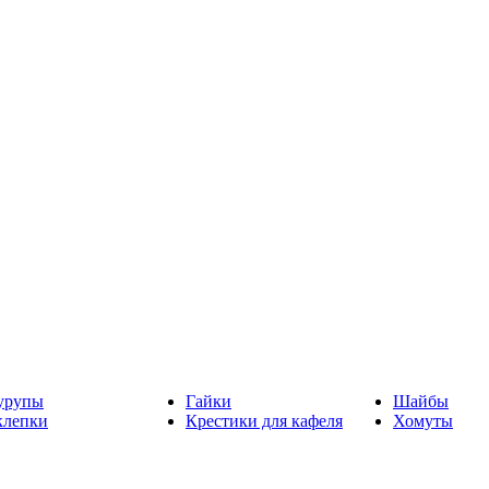
рупы
Гайки
Шайбы
клепки
Крестики для кафеля
Хомуты