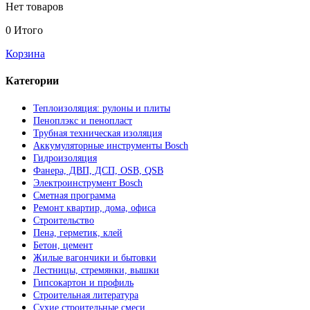
Нет товаров
0
Итого
Корзина
Категории
Теплоизоляция: рулоны и плиты
Пеноплэкс и пенопласт
Трубная техническая изоляция
Аккумуляторные инструменты Bosch
Гидроизоляция
Фанера, ДВП, ДСП, OSB, QSB
Электроинструмент Bosch
Сметная программа
Ремонт квартир, дома, офиса
Строительство
Пена, герметик, клей
Бетон, цемент
Жилые вагончики и бытовки
Лестницы, стремянки, вышки
Гипсокартон и профиль
Строительная литература
Сухие строительные смеси