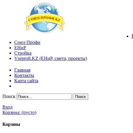
Союз Профи
ЕНиР
Стройка
Vseprofi.KZ (ЕНиР, смета, проекты)
Главная
Контакты
Карта сайта
Поиск
Вход
Корзина:
(пусто)
Корзина