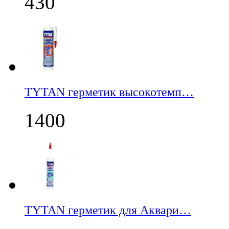
430
TYTAN герметик высокотемп…
1400
TYTAN герметик для Аквари…