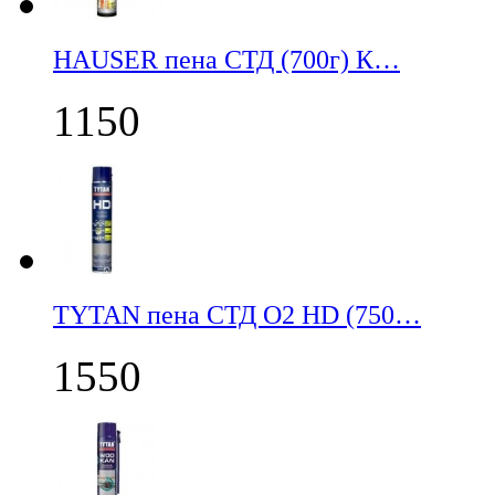
НАUSER пена СТД (700г) К…
1150
TYTAN пена СТД О2 HD (750…
1550