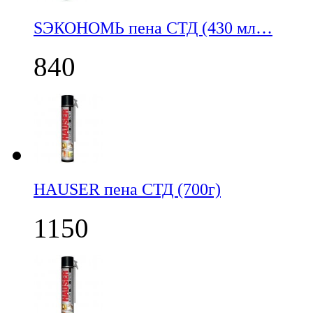
SЭКОНОМЬ пена СТД (430 мл…
840
НАUSER пена СТД (700г)
1150