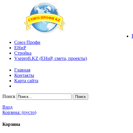
Союз Профи
ЕНиР
Стройка
Vseprofi.KZ (ЕНиР, смета, проекты)
Главная
Контакты
Карта сайта
Поиск
Вход
Корзина:
(пусто)
Корзина