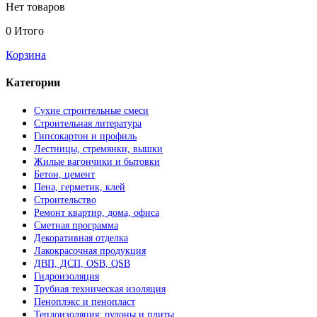
Нет товаров
0
Итого
Корзина
Категории
Сухие строительные смеси
Строительная литература
Гипсокартон и профиль
Лестницы, стремянки, вышки
Жилые вагончики и бытовки
Бетон, цемент
Пена, герметик, клей
Строительство
Ремонт квартир, дома, офиса
Сметная программа
Декоративная отделка
Лакокрасочная продукция
ДВП, ДСП, OSB, QSB
Гидроизоляция
Трубная техническая изоляция
Пеноплэкс и пенопласт
Теплоизоляция: рулоны и плиты