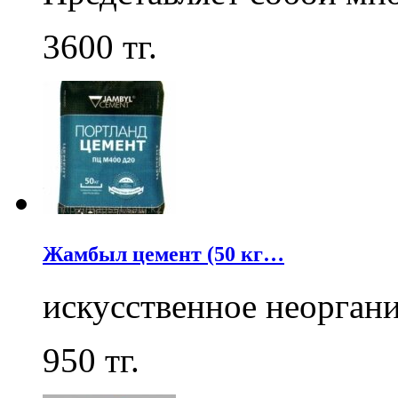
3600
тг.
Жамбыл цемент (50 кг…
искусственное неорга
950
тг.