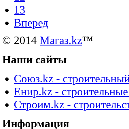
13
Вперед
© 2014
Магаз.kz
™
Наши сайты
Союз.kz - строительный
Енир.kz - строительны
Строим.kz - строительс
Информация