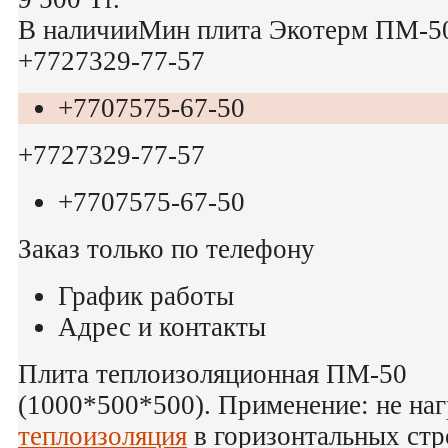
В наличии
Мин плита Экотерм ПМ-50 
+7
727
329-77-57
+7
707
575-67-50
+7
727
329-77-57
+7
707
575-67-50
Заказ только по телефону
График работы
Адрес и контакты
Плита теплоизоляционная ПМ-50
(1000*500*500). Применение: не на
теплоизоляция
в горизонтальных ст