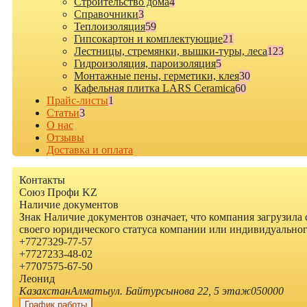
Строительство дома
4
Cправочники
3
Теплоизоляция
59
Гипсокартон и комплектующие
21
Лестницы, стремянки, вышки-туры, леса
123
Гидроизоляция, пароизоляция
5
Монтажные пены, герметики, клея
30
Кафельная плитка LARS Ceramica
60
Прайс-листы
1
Статьи
3
О нас
Отзывы
Доставка и оплата
Контакты
Союз Профи KZ
Наличие документов
Знак
Наличие документов
означает, что компания загрузила
своего юридического статуса компании или индивидуально
+7
727
329-77-57
+7
727
233-48-02
+7
707
575-67-50
Леонид
Казахстан
Алматы
ул. Байтурсынова 22, 5 этаж
050000
График работы