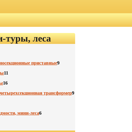
-туры, леса
носекционные приставные
9
цы
11
цы
16
 четырехсекционная трансформер
9
дмости, мини-леса
6