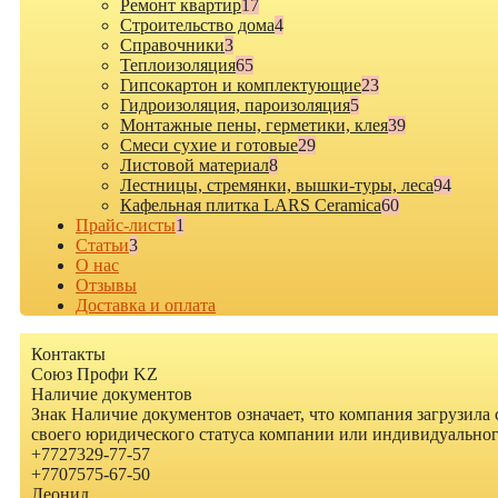
Ремонт квартир
17
Строительство дома
4
Cправочники
3
Теплоизоляция
65
Гипсокартон и комплектующие
23
Гидроизоляция, пароизоляция
5
Монтажные пены, герметики, клея
39
Смеси сухие и готовые
29
Листовой материал
8
Лестницы, стремянки, вышки-туры, леса
94
Кафельная плитка LARS Ceramica
60
Прайс-листы
1
Статьи
3
О нас
Отзывы
Доставка и оплата
Контакты
Союз Профи KZ
Наличие документов
Знак
Наличие документов
означает, что компания загрузила
своего юридического статуса компании или индивидуально
+7
727
329-77-57
+7
707
575-67-50
Леонид