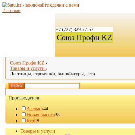
21 отзыв
+7 (727) 329-77-57
Союз Профи KZ
Союз Профи KZ
›
Товары и услуги
›
Лестницы, стремянки, вышки-туры, леса
Найти
Производители
Алюмет
44
Новая высота
38
Kroft
8
Товары и услуги