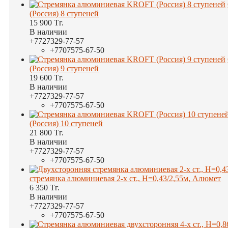
(Россия) 8 ступеней
15 900
Тг.
В наличии
+7
727
329-77-57
+7
707
575-67-50
(Россия) 9 ступеней
19 600
Тг.
В наличии
+7
727
329-77-57
+7
707
575-67-50
(Россия) 10 ступеней
21 800
Тг.
В наличии
+7
727
329-77-57
+7
707
575-67-50
стремянка алюминиевая 2-х ст., H=0,43/2,55м, Алюмет
6 350
Тг.
В наличии
+7
727
329-77-57
+7
707
575-67-50