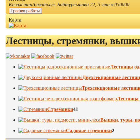
Казахстан
Алматы
ул. Байтурсынова 22, 5 этаж
050000
График работы
Карта
Лестницы, стремянки, вышки
Лестницы од
Двухсекционные лестни
Трехсекционные лестни
Лестница
Стремянки
41
Вышки, туры, по
Садовые стремянки
2