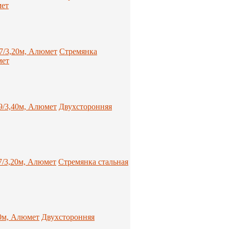
мет
Стремянка
мет
Двухсторонняя
Стремянка стальная
Двухсторонняя