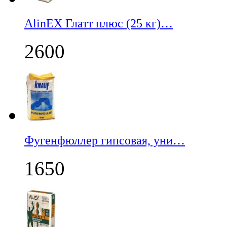
AlinEX Глатт плюс (25 кг)…
2600
Фугенфюллер гипсовая, уни…
1650