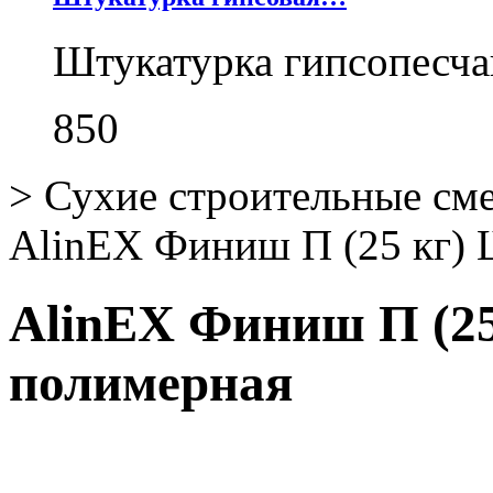
Штукатурка гипсопесча
850
>
Сухие строительные см
AlinEX Финиш П (25 кг) 
AlinEX Финиш П (2
полимерная