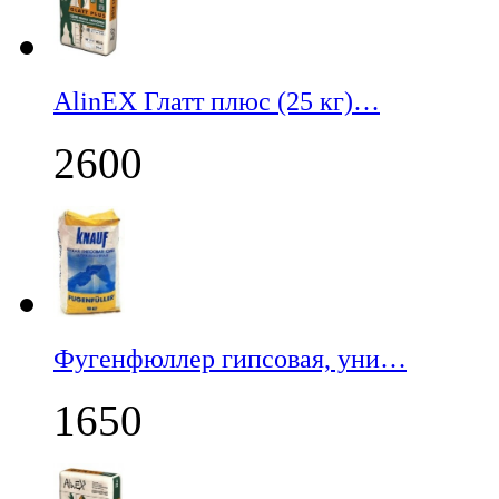
AlinEX Глатт плюс (25 кг)…
2600
Фугенфюллер гипсовая, уни…
1650