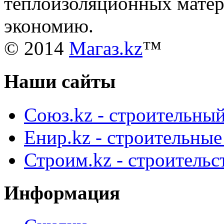
теплоизоляционных матери
экономию.
© 2014
Магаз.kz
™
Наши сайты
Союз.kz - строительный
Енир.kz - строительны
Строим.kz - строительс
Информация